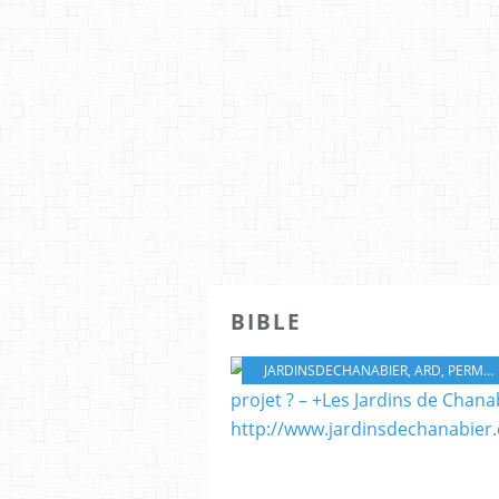
BIBLE
JARDINSDECHANABIER
,
ARD
,
PERMACULTURE