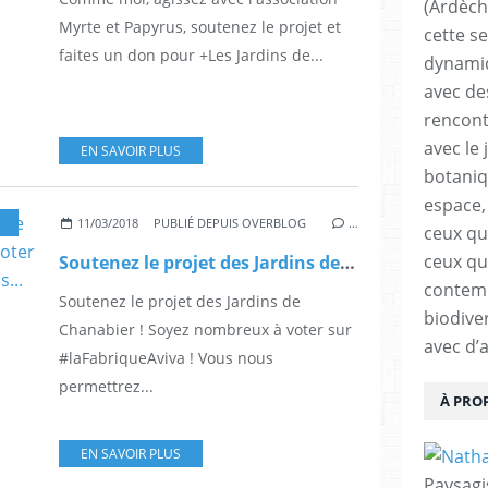
(Ardèch
Myrte et Papyrus, soutenez le projet et
cette s
faites un don pour +Les Jardins de...
dynamiq
avec de
rencont
avec le 
EN SAVOIR PLUS
botaniqu
espace,
,
JARDINSDECHANABIER
,
COLIBRIS
,
NATURE
,
JARDINBOTANIQUE
,
PERM
11/03/2018
PUBLIÉ DEPUIS OVERBLOG
…
ceux qui
ceux qu
Soutenez le projet des Jardins de Chanabier ! Soyez nombreux à voter sur #laFabriqueAviva ! Vous nous...
contemp
Soutenez le projet des Jardins de
biodive
Chanabier ! Soyez nombreux à voter sur
avec d’
#laFabriqueAviva ! Vous nous
permettrez...
À PRO
EN SAVOIR PLUS
Paysagi