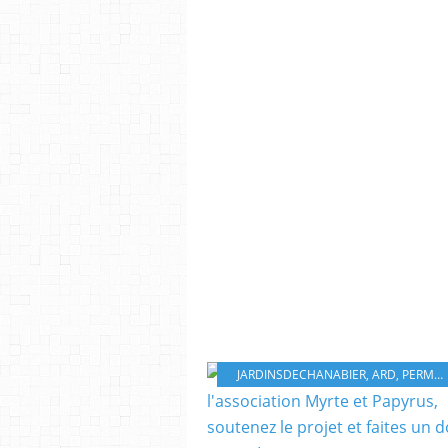
JARDINSDECHANABIER
,
ARD
,
PERMACULTURE