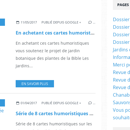
PAGES
Dossier
RD
,
AUBENAS
11/05/2017
PUBLIÉ DEPUIS GOOGLE +
…
Dossier
En achetant ces cartes humoristiques vous soutenez le projet de jardin botanique des plantes de la Bible...
Dossier
Dossier
En achetant ces cartes humoristiques
Jardins
vous soutenez le projet de jardin
Informa
botanique des plantes de la Bible Les
Merci p
Jardins...
Revue d
Revue d
EN SAVOIR PLUS
Revue d
Chanabi
Sauvons
,
HUMOUR
01/04/2017
PUBLIÉ DEPUIS GOOGLE +
…
Vous po
Série de 8 cartes humoristiques sur les plantes de la Bible réalisée pour Les Jardins de Chanabier IMPRESSION...
souhaite
Série de 8 cartes humoristiques sur les