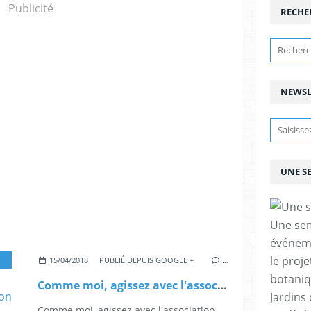
Publicité
RECHE
NEWSL
UNE S
Une sem
événeme
le proje
,
JARDINBOTANIQUE
,
PLANTES
,
BIBLE
,
SYMBOLES
,
USAGES
15/04/2018
PUBLIÉ DEPUIS GOOGLE +
…
botaniq
Comme moi, agissez avec l'association Myrte et Papyrus, soutenez le projet et faites un don pour +Les...
Jardins
Comme moi, agissez avec l'association