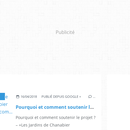
Publicité
,
JARDINBOTANIQUE
,
PLANTES
,
BIBLE
,
SYMBOLES
,
USAGES
16/04/2018
PUBLIÉ DEPUIS GOOGLE +
…
Pourquoi et comment soutenir le projet ? – +Les Jardins de Chanabier http://www.jardinsdechanabier.com...
Pourquoi et comment soutenir le projet ?
– +Les Jardins de Chanabier