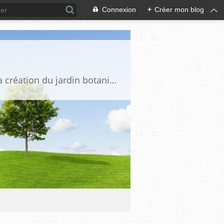
Connexion
+
Créer mon blog
Une semaine au Jardin est un événement annuel afin de promouvoir le projet et la création du jardin botanique des plantes de la Bible « Les Jardins de Chanabier » à Aubenas (Ardèche méridionale). Ouvert à tous, cette semaine veut créer une dynamique autour du jardin botanique avec des moments de partage, de rencontre ou de convivialité en rapport avec le jardin, les espaces naturels, la botanique, l’agroécologie... C’est un espace, un lieu où peuvent se retrouver ceux qui aiment cultiver leur jardin, ceux qui savent s’arrêter pour contempler la nature et respecter sa biodiversité, ceux qui veulent partager avec d’autres personnes.