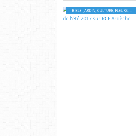
BIBLE
,
JARDIN
,
CULTURE
,
FLEURS
,
NA