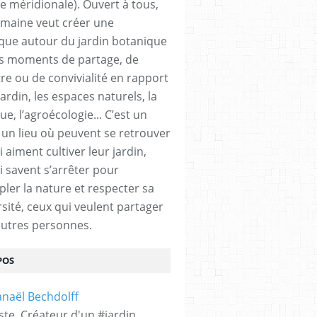
e méridionale). Ouvert à tous,
emaine veut créer une
ue autour du jardin botanique
s moments de partage, de
re ou de convivialité en rapport
jardin, les espaces naturels, la
e, l’agroécologie... C’est un
 un lieu où peuvent se retrouver
ACULTURE
,
PIERRERABHI
,
ARDECHE
,
AUBENAS
,
BIBLE
,
BIODIVERSITÉ
,
AGROÉCOL
 aiment cultiver leur jardin,
i savent s’arrêter pour
ler la nature et respecter sa
rsité, ceux qui veulent partager
autres personnes.
POS
ste. Créateur d'un #jardin