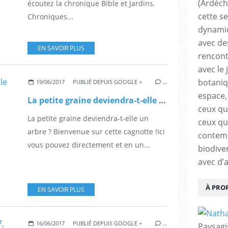
(Ardèch
écoutez la chronique Bible et Jardins.
cette s
Chroniques...
dynamiq
avec de
EN SAVOIR PLUS
rencont
avec le 
botaniqu
19/06/2017
PUBLIÉ DEPUIS GOOGLE +
…
espace,
La petite graine deviendra-t-elle un arbre ?
ceux qui
La petite graine deviendra-t-elle un
ceux qu
arbre ? Bienvenue sur cette cagnotte !Ici
contemp
vous pouvez directement et en un...
biodive
avec d’
À PRO
EN SAVOIR PLUS
16/06/2017
PUBLIÉ DEPUIS GOOGLE +
…
Paysagi