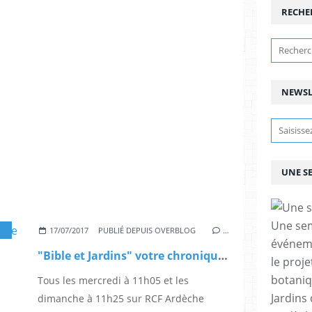
RECHE
NEWSL
UNE S
Une sem
TURE
17/07/2017
PUBLIÉ DEPUIS OVERBLOG
…
événeme
"Bible et Jardins" votre chronique de l'été 2017 sur RCF Ardèche
le proje
botaniq
Tous les mercredi à 11h05 et les
Jardins
dimanche à 11h25 sur RCF Ardèche