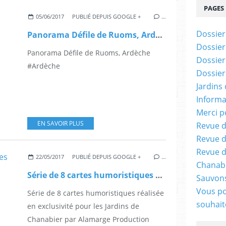
PAGES
05/06/2017
PUBLIÉ DEPUIS GOOGLE +
…
Dossier
Panorama Défile de Ruoms, Ardèche #Ardèche
Dossier
Panorama Défile de Ruoms, Ardèche
Dossier
#Ardèche
Dossier
Jardins
Informa
Merci p
EN SAVOIR PLUS
Revue d
Revue d
Revue d
22/05/2017
PUBLIÉ DEPUIS GOOGLE +
…
Chanabi
Série de 8 cartes humoristiques sur les plantes de la Bible – les jardins de chanabier
Sauvons
Vous po
Série de 8 cartes humoristiques réalisée
souhaite
en exclusivité pour les Jardins de
Chanabier par Alamarge Production