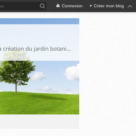
Connexion
+
Créer mon blog
Une semaine au Jardin est un événement annuel afin de promouvoir le projet et la création du jardin botanique des plantes de la Bible « Les Jardins de Chanabier » à Aubenas (Ardèche méridionale). Ouvert à tous, cette semaine veut créer une dynamique autour du jardin botanique avec des moments de partage, de rencontre ou de convivialité en rapport avec le jardin, les espaces naturels, la botanique, l’agroécologie... C’est un espace, un lieu où peuvent se retrouver ceux qui aiment cultiver leur jardin, ceux qui savent s’arrêter pour contempler la nature et respecter sa biodiversité, ceux qui veulent partager avec d’autres personnes.