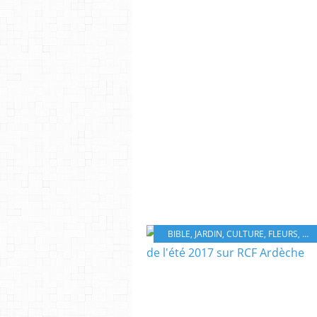
BIBLE
,
JARDIN
,
CULTURE
,
FLEURS
,
NA