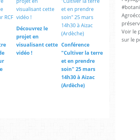
#botani
Agroéco
préserv
Découvrez le
Voir le 
projet en
sur le p
tre
visualisant cette
Conférence
de
vidéo !
"Cultiver la terre
ur
et en prendre
e
soin" 25 mars
14h30 à Aizac
(Ardèche)