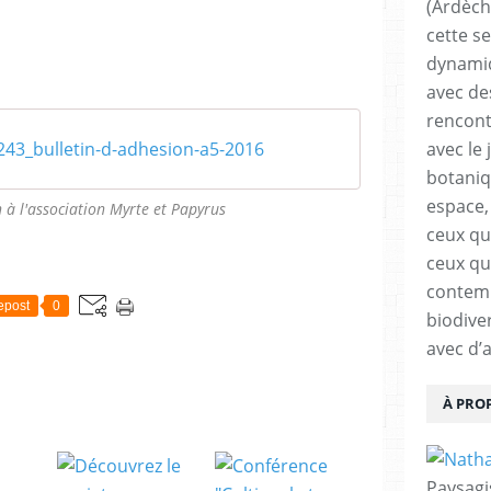
(Ardèch
cette s
dynamiq
avec de
rencont
avec le 
243_bulletin-d-adhesion-a5-2016
botaniqu
espace,
n à l'association Myrte et Papyrus
ceux qui
ceux qu
contemp
epost
0
biodive
avec d’
À PRO
Paysagi