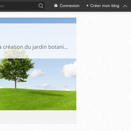
Connexion
+
Créer mon blog
Une semaine au Jardin est un événement annuel afin de promouvoir le projet et la création du jardin botanique des plantes de la Bible « Les Jardins de Chanabier » à Aubenas (Ardèche méridionale). Ouvert à tous, cette semaine veut créer une dynamique autour du jardin botanique avec des moments de partage, de rencontre ou de convivialité en rapport avec le jardin, les espaces naturels, la botanique, l’agroécologie... C’est un espace, un lieu où peuvent se retrouver ceux qui aiment cultiver leur jardin, ceux qui savent s’arrêter pour contempler la nature et respecter sa biodiversité, ceux qui veulent partager avec d’autres personnes.