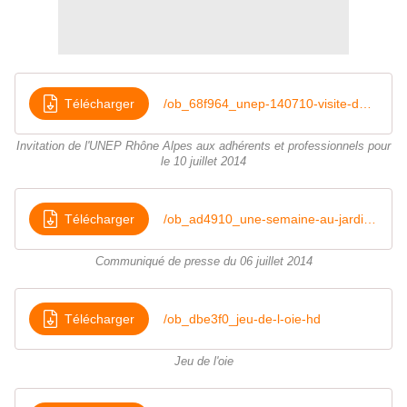
Télécharger
/ob_68f964_unep-140710-visite-des-jardins-de-chan
Invitation de l'UNEP Rhône Alpes aux adhérents et professionnels pour
le 10 juillet 2014
Télécharger
/ob_ad4910_une-semaine-au-jardin-cp-2014-n-3
Communiqué de presse du 06 juillet 2014
Télécharger
/ob_dbe3f0_jeu-de-l-oie-hd
Jeu de l'oie