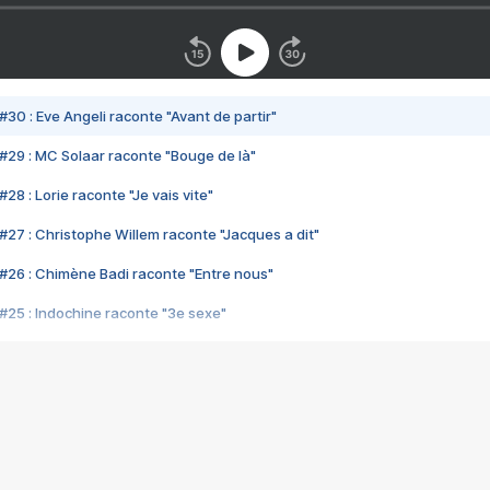
#30 : Eve Angeli raconte "Avant de partir"
#29 : MC Solaar raconte "Bouge de là"
28 : Lorie raconte "Je vais vite"
#27 : Christophe Willem raconte "Jacques a dit"
#26 : Chimène Badi raconte "Entre nous"
#25 : Indochine raconte "3e sexe"
#24 : Zaho raconte "C'est chelou"
#23 : Patrick Bruel raconte "Au café des délices"
#22 : Kyo raconte "Le chemin"
#21 : Nolwenn Leroy raconte "Cassé"